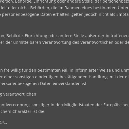
e Person, Behörde, Einrichtung oder andere Stelle, der personenb
andelt oder nicht. Behörden, die im Rahmen eines bestimmten Unt
 personenbezogene Daten erhalten, gelten jedoch nicht als Empfä
erson, Behörde, Einrichtung oder andere Stelle außer der betroffen
er der unmittelbaren Verantwortung des Verantwortlichen oder des
son freiwillig für den bestimmten Fall in informierter Weise und u
r einer sonstigen eindeutigen bestätigenden Handlung, mit der die
n personenbezogenen Daten einverstanden ist.
ng Verantwortlichen
rundverordnung, sonstiger in den Mitgliedstaaten der Europäisch
chem Charakter ist die:
.K.,