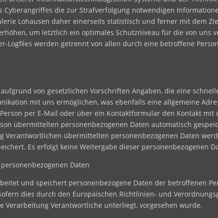
es Cyberangriffes die zur Strafverfolgung notwendigen Informatio
erie Lohausen daher einerseits statistisch und ferner mit dem Zi
rhöhen, um letztlich ein optimales Schutzniveau für die von uns
ver-Logfiles werden getrennt von allen durch eine betroffene Pe
lt aufgrund von gesetzlichen Vorschriften Angaben, die eine schne
kation mit uns ermöglichen, was ebenfalls eine allgemeine Adres
 Person per E-Mail oder über ein Kontaktformular den Kontakt mit
son übermittelten personenbezogenen Daten automatisch gespeicher
ung Verantwortlichen übermittelten personenbezogenen Daten werd
ichert. Es erfolgt keine Weitergabe dieser personenbezogenen Da
n personenbezogenen Daten
arbeitet und speichert personenbezogene Daten der betroffenen Pe
 sofern dies durch den Europäischen Richtlinien- und Verordnung
ie Verarbeitung Verantwortliche unterliegt, vorgesehen wurde.