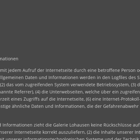
rmationen
t mit jedem Aufruf der Internetseite durch eine betroffene Person 
llgemeinen Daten und Informationen werden in den Logfiles des S
2) das vom zugreifenden System verwendete Betriebssystem, (3) di
nannte Referrer), (4) die Unterwebseiten, welche über ein zugreife
it eines Zugriffs auf die Internetseite, (6) eine Internet-Protokoll-
nstige ähnliche Daten und Informationen, die der Gefahrenabwehr 
 Informationen zieht die Galerie Lohausen keine Rückschlüsse auf
nserer Internetseite korrekt auszuliefern, (2) die Inhalte unserer I
keit unserer informationstechnologischen Systeme und der Technik