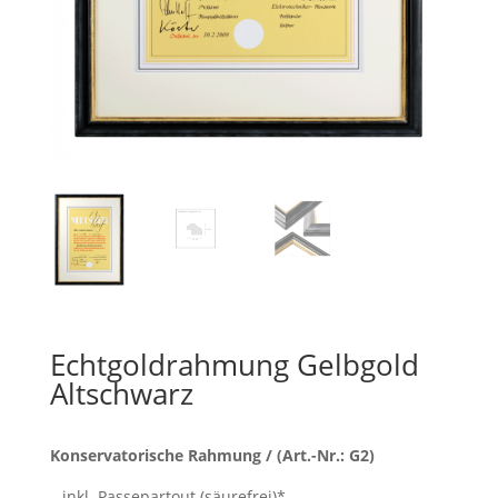
Echtgoldrahmung Gelbgold
Altschwarz
Konservatorische Rahmung / (Art.-
Nr.: G2)
– inkl. Passepartout (säurefrei)*